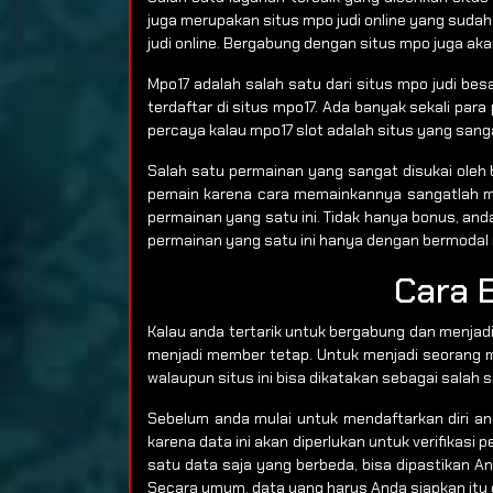
juga merupakan situs mpo judi online yang sudah
judi online. Bergabung dengan situs mpo juga ak
Mpo17 adalah salah satu dari situs mpo judi bes
terdaftar di situs mpo17. Ada banyak sekali par
percaya kalau mpo17 slot adalah situs yang sa
Salah satu permainan yang sangat disukai oleh b
pemain karena cara memainkannya sangatlah mu
permainan yang satu ini. Tidak hanya bonus, an
permainan yang satu ini hanya dengan bermodal re
Cara 
Kalau anda tertarik untuk bergabung dan menjad
menjadi member tetap. Untuk menjadi seorang m
walaupun situs ini bisa dikatakan sebagai salah s
Sebelum anda mulai untuk mendaftarkan diri and
karena data ini akan diperlukan untuk verifikas
satu data saja yang berbeda, bisa dipastikan A
Secara umum, data yang harus Anda siapkan itu cu