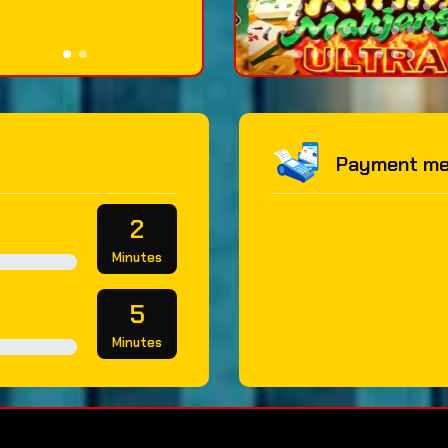
Complete game on
all platforms
Payment m
2
Minutes
5
Minutes