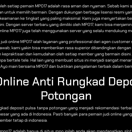
oleh setiap pemain MPO17 adalah rasa aman dan nyaman. Sebab kami s
 untuk memilih bermain. Dengan dukungan berbagai lisensi resmi yang
amanan ke tingkat yang paling maksimal. Kami juga menyertakan berba
ini. Dengan server terbaru yang dimiliki oleh MPO17, kami bisa menjami
online MPO17 juga telah menggunakan server yang selalu mendukung mob
udi online MPO17 ialah layanan yang professional dari agen customer
jawab, kami yakin bisa memberikan rasa superior dibandingkan dengan
epraktisan dan kemudahan oleh setiap member yang bermain disini. P
pa bertele tele. Hal lain yang membuat situs ini menjadi sangat mena
 Ayo main bersama MPO17 dan buktikan pengalaman terbaik dalam berma
Online Anti Rungkad Dep
Potongan
gkad deposit pulsa tanpa potongan yang menjadi rekomendasi terbaik 
esar yang ada di Indonesia. Pasti banyak para pemain judi online yang
ember tetap di indonesia.
s mpo17 adalah hanya di situs mpo inilah anda akan mendapatkan slot 