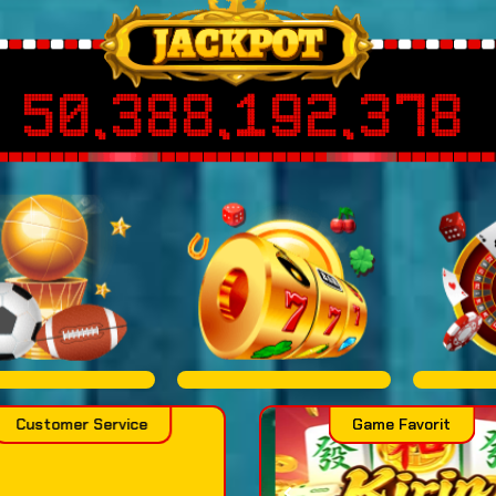
50,388,192,927
Customer Service
Product Service
Game Favorit